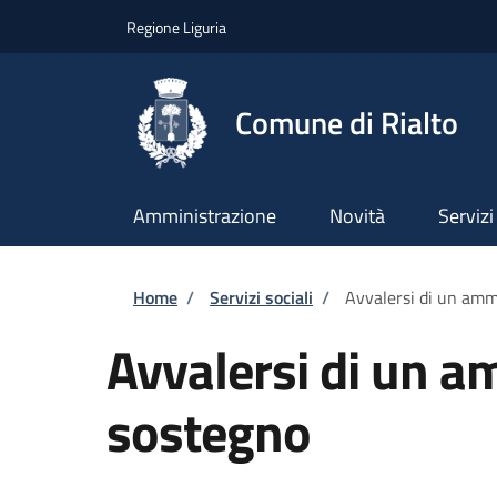
Salta al contenuto principale
Skip to footer content
Regione Liguria
Comune di Rialto
Amministrazione
Novità
Servizi
Briciole di pane
Home
/
Servizi sociali
/
Avvalersi di un amm
Avvalersi di un a
sostegno