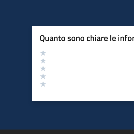
Quanto sono chiare le info
Valutazione
Valuta 5 stelle su 5
Valuta 4 stelle su 5
Valuta 3 stelle su 5
Valuta 2 stelle su 5
Valuta 1 stelle su 5