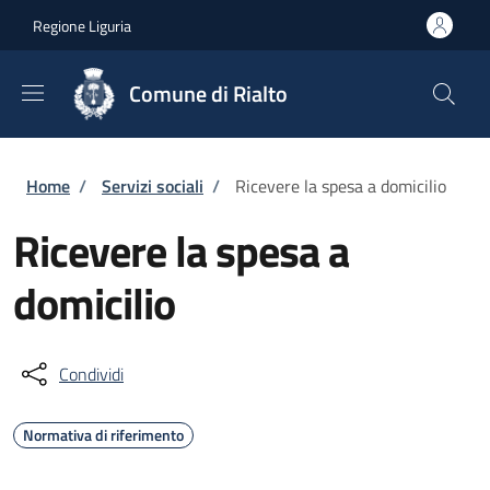
Salta al contenuto principale
Skip to footer content
Regione Liguria
Comune di Rialto
Briciole di pane
Home
/
Servizi sociali
/
Ricevere la spesa a domicilio
Ricevere la spesa a
domicilio
Condividi
Normativa di riferimento