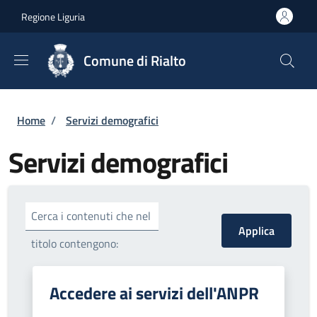
Salta al contenuto principale
Skip to footer content
Regione Liguria
Comune di Rialto
Briciole di pane
Home
/
Servizi demografici
Servizi demografici
Cerca i contenuti che nel
titolo contengono:
Accedere ai servizi dell'ANPR