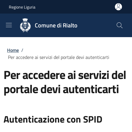
Salta al contenuto principale
Skip to footer content
Regione Liguria
Comune di Rialto
Briciole di pane
Home
/
Per accedere ai servizi del portale devi autenticarti
Per accedere ai servizi del
portale devi autenticarti
Autenticazione con SPID