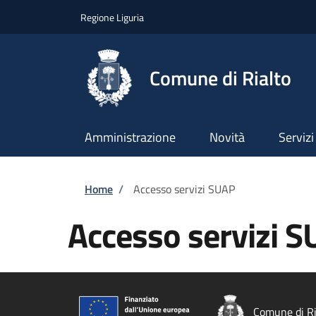
Salta al contenuto principale
Skip to footer content
Regione Liguria
Comune di Rialto
Amministrazione
Novità
Servizi
Briciole di pane
Home
/
Accesso servizi SUAP
Accesso servizi 
Comune di Ri