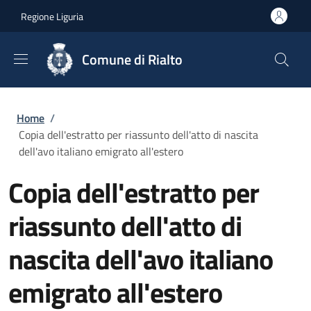
Salta al contenuto principale
Skip to footer content
Regione Liguria
Comune di Rialto
Briciole di pane
Home
/
Copia dell'estratto per riassunto dell'atto di nascita
dell'avo italiano emigrato all'estero
Copia dell'estratto per
riassunto dell'atto di
nascita dell'avo italiano
emigrato all'estero