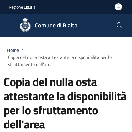
Salta al contenuto principale
Skip to footer content
Regione Liguria
Comune di Rialto
Briciole di pane
Home
/
Copia del nulla osta attestante la disponibilità per lo
sfruttamento dell'area
Copia del nulla osta
attestante la disponibilità
per lo sfruttamento
dell'area