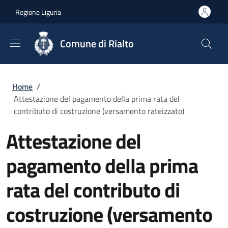
Salta al contenuto principale
Skip to footer content
Regione Liguria
Comune di Rialto
Briciole di pane
Home
/
Attestazione del pagamento della prima rata del
contributo di costruzione (versamento rateizzato)
Attestazione del
pagamento della prima
rata del contributo di
costruzione (versamento