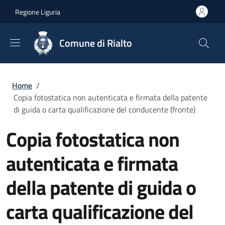
Salta al contenuto principale
Skip to footer content
Regione Liguria
Comune di Rialto
Briciole di pane
Home
/
Copia fotostatica non autenticata e firmata della patente
di guida o carta qualificazione del conducente (fronte)
Copia fotostatica non
autenticata e firmata
della patente di guida o
carta qualificazione del