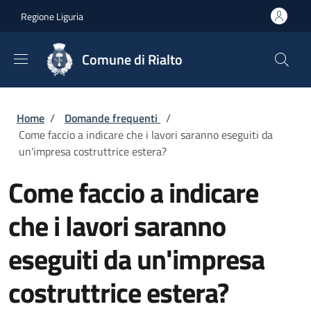
Salta al contenuto principale
Skip to footer content
Regione Liguria
Comune di Rialto
Briciole di pane
Home
/
Domande frequenti
/
Come faccio a indicare che i lavori saranno eseguiti da
un'impresa costruttrice estera?
Come faccio a indicare
che i lavori saranno
eseguiti da un'impresa
costruttrice estera?