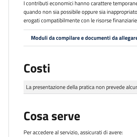
I contributi economici hanno carattere temporane
quando non sia possibile oppure sia inappropriato a
erogati compatibilmente con le risorse finanziari
Moduli da compilare e documenti da allegar
Costi
Tipo di pagamento
Importo
La presentazione della pratica non prevede al
Cosa serve
Per accedere al servizio, assicurati di avere: