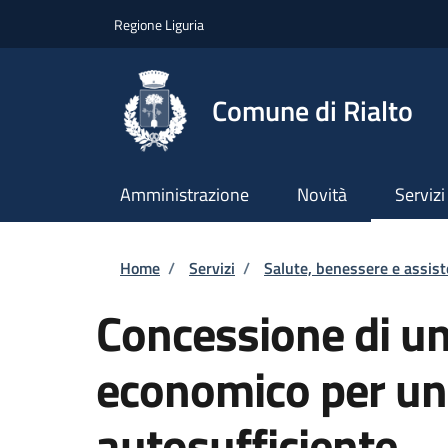
Salta al contenuto principale
Skip to footer content
Regione Liguria
Comune di Rialto
Amministrazione
Novità
Servizi
Briciole di pane
Home
/
Servizi
/
Salute, benessere e assis
Concessione di un
economico per un
autosufficiente