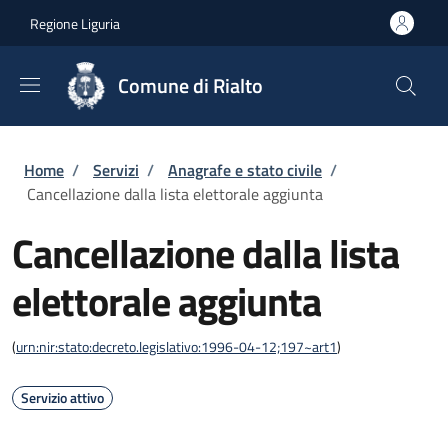
Salta al contenuto principale
Skip to footer content
Regione Liguria
Comune di Rialto
Briciole di pane
Home
/
Servizi
/
Anagrafe e stato civile
/
Cancellazione dalla lista elettorale aggiunta
Cancellazione dalla lista
elettorale aggiunta
(
urn:nir:stato:decreto.legislativo:1996-04-12;197~art1
)
Servizio attivo