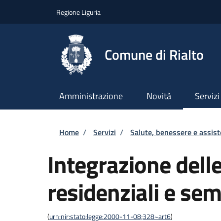
Salta al contenuto principale
Skip to footer content
Regione Liguria
Comune di Rialto
Amministrazione
Novità
Servizi
Briciole di pane
Home
/
Servizi
/
Salute, benessere e assis
Integrazione delle
residenziali e sem
(
urn:nir:stato:legge:2000-11-08;328~art6
)