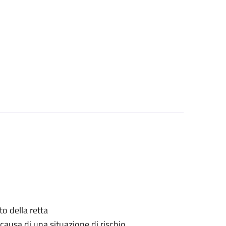
o della retta
causa di una situazione di rischio