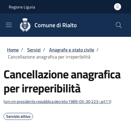
Salta al contenuto principale
Skip to footer content
Regione Liguria
Comune di Rialto
Briciole di pane
Home
/
Servizi
/
Anagrafe e stato civile
/
Cancellazione anagrafica per irreperibilità
Cancellazione anagrafica
per irreperibilità
(
urn:nir:presidente.repubblica:decreto:1989-05-30;223~art11
)
Servizio attivo