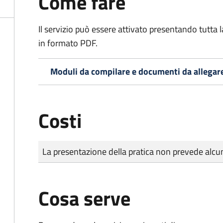
Come fare
Il servizio può essere attivato presentando tutta
in formato PDF.
Moduli da compilare e documenti da allegar
Costi
Tipo di pagamento
Importo
La presentazione della pratica non prevede al
Cosa serve