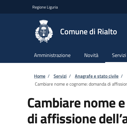
Salta al contenuto principale
Skip to footer content
Regione Liguria
Comune di Rialto
Amministrazione
Novità
Servizi
Briciole di pane
Home
/
Servizi
/
Anagrafe e stato civile
/
Cambiare nome e cognome: domanda di affission
Cambiare nome e
di affissione dell’