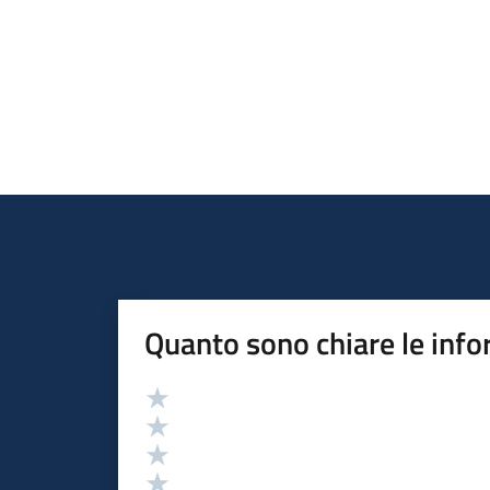
Quanto sono chiare le info
Valutazione
Valuta 5 stelle su 5
Valuta 4 stelle su 5
Valuta 3 stelle su 5
Valuta 2 stelle su 5