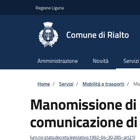
Salta al contenuto principale
Skip to footer content
Regione Liguria
Comune di Rialto
Amministrazione
Novità
Servizi
Briciole di pane
Home
/
Servizi
/
Mobilità e trasporti
/
Man
Manomissione di 
comunicazione di 
(
urn:nir:stato:decreto.legislativo:1992-04-30;285~art21
)