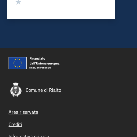
Valuta 1 stelle su 5
Comune di Rialto
Footer menu
Area riservata
Crediti
Informativa privacy