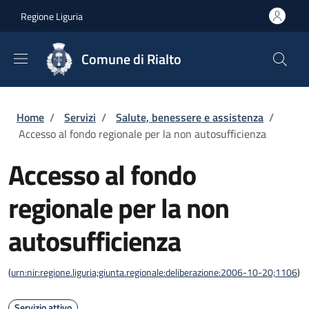
Salta al contenuto principale
Skip to footer content
Regione Liguria
Comune di Rialto
Briciole di pane
Home
/
Servizi
/
Salute, benessere e assistenza
/
Accesso al fondo regionale per la non autosufficienza
Accesso al fondo
regionale per la non
autosufficienza
(
urn:nir:regione.liguria;giunta.regionale:deliberazione:2006-10-20;1106
)
Servizio attivo