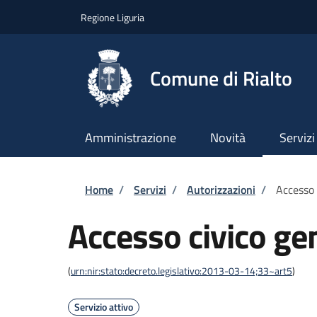
Salta al contenuto principale
Skip to footer content
Regione Liguria
Comune di Rialto
Amministrazione
Novità
Servizi
Briciole di pane
Home
/
Servizi
/
Autorizzazioni
/
Accesso 
Accesso civico ge
(
urn:nir:stato:decreto.legislativo:2013-03-14;33~art5
)
Servizio attivo