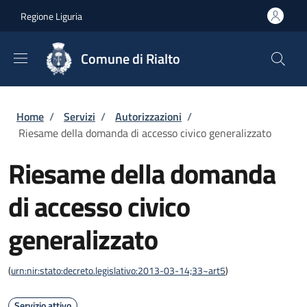
Salta al contenuto principale
Skip to footer content
Regione Liguria
Comune di Rialto
Briciole di pane
Home
/
Servizi
/
Autorizzazioni
/
Riesame della domanda di accesso civico generalizzato
Riesame della domanda
di accesso civico
generalizzato
(
urn:nir:stato:decreto.legislativo:2013-03-14;33~art5
)
Servizio attivo