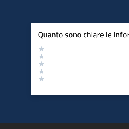
Quanto sono chiare le info
Valutazione
Valuta 5 stelle su 5
Valuta 4 stelle su 5
Valuta 3 stelle su 5
Valuta 2 stelle su 5
Valuta 1 stelle su 5