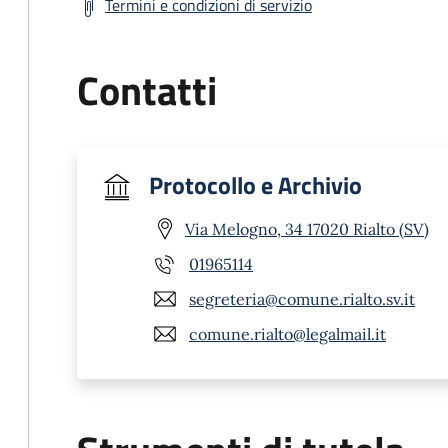
Termini e condizioni di servizio
Contatti
Protocollo e Archivio
Via Melogno, 34 17020 Rialto (SV)
01965114
segreteria@comune.rialto.sv.it
comune.rialto@legalmail.it