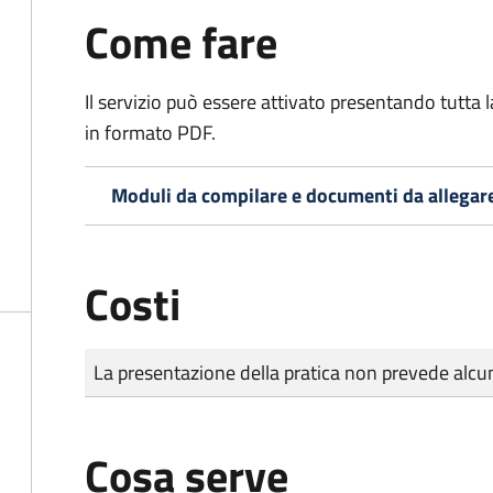
Come fare
Il servizio può essere attivato presentando tutta
in formato PDF.
Moduli da compilare e documenti da allegar
Costi
Tipo di pagamento
Importo
La presentazione della pratica non prevede al
Cosa serve