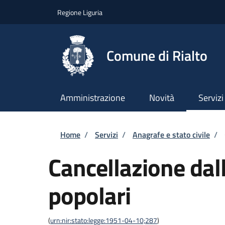
Salta al contenuto principale
Skip to footer content
Regione Liguria
Comune di Rialto
Amministrazione
Novità
Servizi
Briciole di pane
Home
/
Servizi
/
Anagrafe e stato civile
/
Cancellazione dall
popolari
(
urn:nir:stato:legge:1951-04-10;287
)