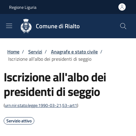
Salta al contenuto principale
Skip to footer content
Regione Liguria
Comune di Rialto
Briciole di pane
Home
/
Servizi
/
Anagrafe e stato civile
/
Iscrizione all'albo dei presidenti di seggio
Iscrizione all'albo dei
presidenti di seggio
(
urn:nir:stato:legge:1990-03-21;53~art1
)
Servizio attivo