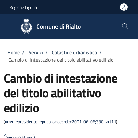
Salta al contenuto principale
Skip to footer content
Regione Liguria
Comune di Rialto
Briciole di pane
Home
/
Servizi
/
Catasto e urbanistica
/
Cambio di intestazione del titolo abilitativo edilizio
Cambio di intestazione
del titolo abilitativo
edilizio
(
urn:nir:presidente.repubblica:decreto:2001-06-06;380~art11
)
Servizio attivo