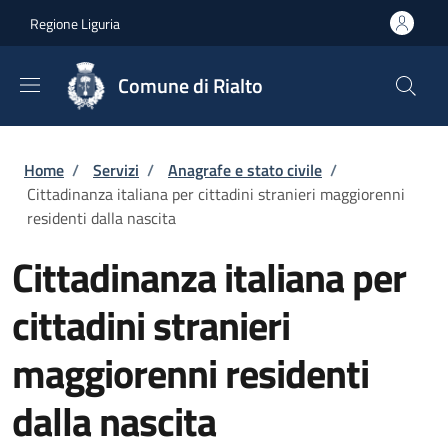
Salta al contenuto principale
Skip to footer content
Regione Liguria
Comune di Rialto
Briciole di pane
Home
/
Servizi
/
Anagrafe e stato civile
/
Cittadinanza italiana per cittadini stranieri maggiorenni
residenti dalla nascita
Cittadinanza italiana per
cittadini stranieri
maggiorenni residenti
dalla nascita