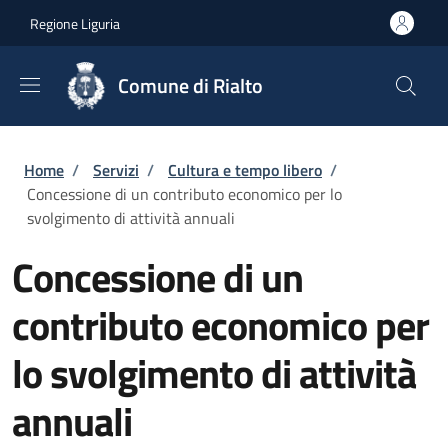
Salta al contenuto principale
Skip to footer content
Regione Liguria
Comune di Rialto
Briciole di pane
Home
/
Servizi
/
Cultura e tempo libero
/
Concessione di un contributo economico per lo
svolgimento di attività annuali
Concessione di un
contributo economico per
lo svolgimento di attività
annuali