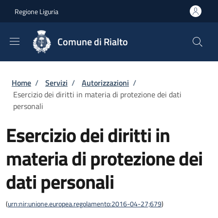
Salta al contenuto principale
Skip to footer content
Regione Liguria
Comune di Rialto
Briciole di pane
Home
/
Servizi
/
Autorizzazioni
/
Esercizio dei diritti in materia di protezione dei dati
personali
Esercizio dei diritti in
materia di protezione dei
dati personali
(
urn:nir:unione.europea.regolamento:2016-04-27;679
)