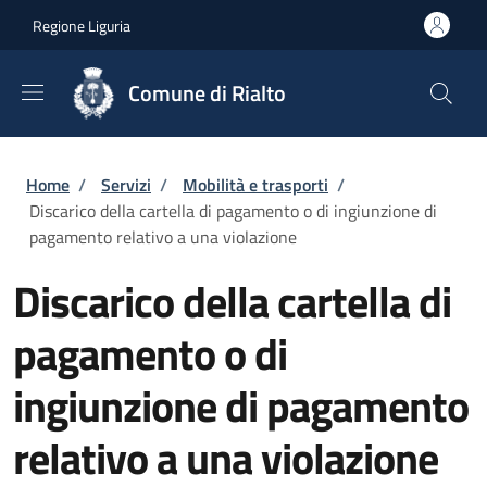
Salta al contenuto principale
Skip to footer content
Regione Liguria
Comune di Rialto
Briciole di pane
Home
/
Servizi
/
Mobilità e trasporti
/
Discarico della cartella di pagamento o di ingiunzione di
pagamento relativo a una violazione
Discarico della cartella di
pagamento o di
ingiunzione di pagamento
relativo a una violazione