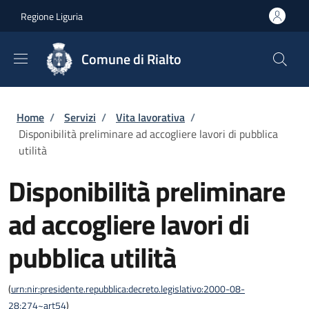
Salta al contenuto principale
Skip to footer content
Regione Liguria
Comune di Rialto
Briciole di pane
Home
/
Servizi
/
Vita lavorativa
/
Disponibilità preliminare ad accogliere lavori di pubblica
utilità
Disponibilità preliminare
ad accogliere lavori di
pubblica utilità
(
urn:nir:presidente.repubblica:decreto.legislativo:2000-08-
28;274~art54
)