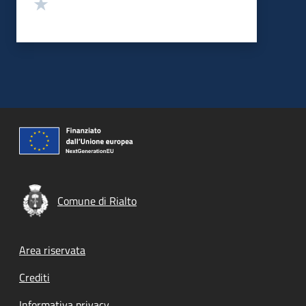
Valuta 1 stelle su 5
Comune di Rialto
Footer menu
Area riservata
Crediti
Informativa privacy