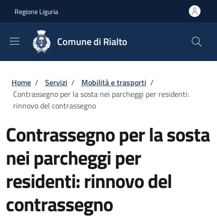
Salta al contenuto principale
Skip to footer content
Regione Liguria
Comune di Rialto
Briciole di pane
Home
/
Servizi
/
Mobilità e trasporti
/
Contrassegno per la sosta nei parcheggi per residenti:
rinnovo del contrassegno
Contrassegno per la sosta
nei parcheggi per
residenti: rinnovo del
contrassegno