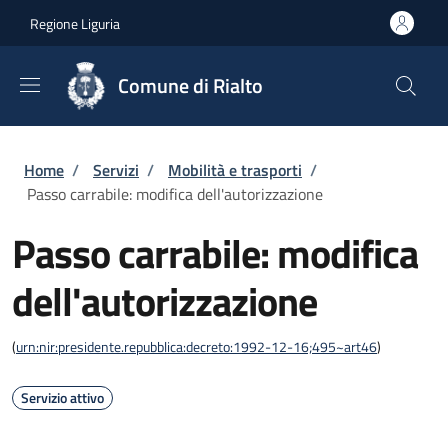
Salta al contenuto principale
Skip to footer content
Regione Liguria
Comune di Rialto
Briciole di pane
Home
/
Servizi
/
Mobilità e trasporti
/
Passo carrabile: modifica dell'autorizzazione
Passo carrabile: modifica
dell'autorizzazione
(
urn:nir:presidente.repubblica:decreto:1992-12-16;495~art46
)
Servizio attivo