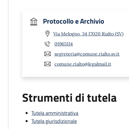
Protocollo e Archivio
Via Melogno, 34 17020 Rialto (SV)
01965114
segreteria@comune.rialto.sv.it
comune.rialto@legalmail.it
Strumenti di tutela
Tutela amministrativa
Tutela giurisdizionale