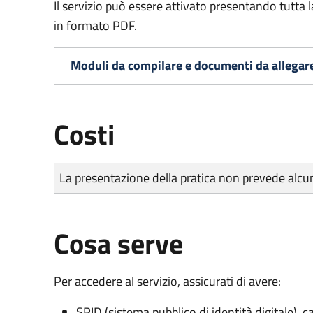
Il servizio può essere attivato presentando tutta
in formato PDF.
Moduli da compilare e documenti da allegar
Costi
Tipo di pagamento
Importo
La presentazione della pratica non prevede al
Cosa serve
Per accedere al servizio, assicurati di avere:
SPID (sistema pubblico di identità digitale), ca