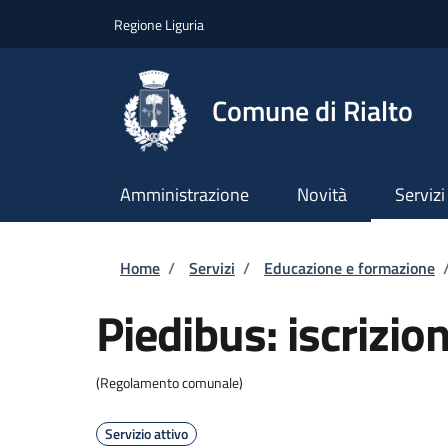
Salta al contenuto principale
Skip to footer content
Regione Liguria
Comune di Rialto
Amministrazione
Novità
Servizi
Briciole di pane
Home
/
Servizi
/
Educazione e formazione
Piedibus: iscrizion
(Regolamento comunale)
Servizio attivo