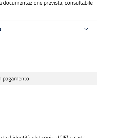
 la documentazione prevista, consultabile
e
cun pagamento
rta d’identità elettronica (CIE) o carta