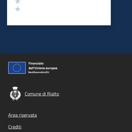
Valuta 2 stelle su 5
Valuta 1 stelle su 5
Comune di Rialto
Footer menu
Area riservata
Crediti