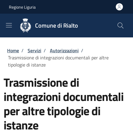
Salta al contenuto principale
Skip to footer content
Regione Liguria
Comune di Rialto
Briciole di pane
Home
/
Servizi
/
Autorizzazioni
/
Trasmissione di integrazioni documentali per altre
tipologie di istanze
Trasmissione di
integrazioni documentali
per altre tipologie di
istanze