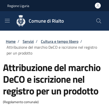
Salta al contenuto principale
Skip to footer content
Regione Liguria
Comune di Rialto
Briciole di pane
Home
/
Servizi
/
Cultura e tempo libero
/
Attribuzione del marchio DeCO e iscrizione nel registro
per un prodotto
Attribuzione del marchio
DeCO e iscrizione nel
registro per un prodotto
(Regolamento comunale)