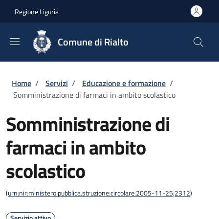
Salta al contenuto principale
Skip to footer content
Regione Liguria
Comune di Rialto
Briciole di pane
Home
/
Servizi
/
Educazione e formazione
/
Somministrazione di farmaci in ambito scolastico
Somministrazione di
farmaci in ambito
scolastico
(
urn:nir:ministero.pubblica.struzione:circolare:2005-11-25;2312
)
Servizio attivo