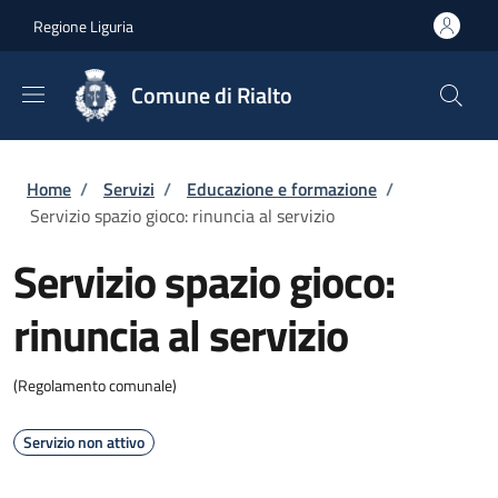
Salta al contenuto principale
Skip to footer content
Regione Liguria
Comune di Rialto
Briciole di pane
Home
/
Servizi
/
Educazione e formazione
/
Servizio spazio gioco: rinuncia al servizio
Servizio spazio gioco:
rinuncia al servizio
(Regolamento comunale)
Servizio non attivo