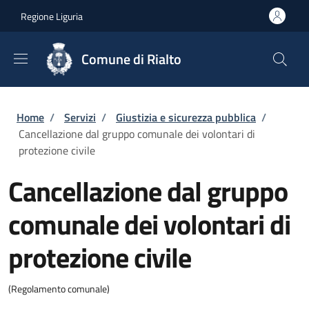
Salta al contenuto principale
Skip to footer content
Regione Liguria
Comune di Rialto
Briciole di pane
Home
/
Servizi
/
Giustizia e sicurezza pubblica
/
Cancellazione dal gruppo comunale dei volontari di
protezione civile
Cancellazione dal gruppo
comunale dei volontari di
protezione civile
(Regolamento comunale)