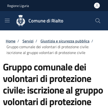
Salta al contenuto principale
Skip to footer content
Regione Liguria
Comune di Rialto
Briciole di pane
Home
/
Servizi
/
Giustizia e sicurezza pubblica
/
Gruppo comunale dei volontari di protezione civile:
iscrizione al gruppo volontari di protezione civile
Gruppo comunale dei
volontari di protezione
civile: iscrizione al gruppo
volontari di protezione